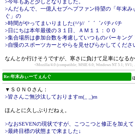
>今年もあと少しとなりました。
>んだもんで、一億人セブヘブファン待望の「年末み
ぐ」の
>時間がやってまいりました(^^)//゛゛゛パチパチ
>日にちは本年最後の３１日、ＡＭ１１：００
>集合場所は参加台数を考慮していつものパーキング
>自慢のスポーツカーとやらを見せびらかしてくださ
なんとか行けそうですが、寒さに負けて足車になるか
<Mozilla/4.0 (compatible; MSIE 6.0; Windows NT 5.1; SV1
Re:年末みぃーてぇんぐ
▼ＳＯＮＯさん：
>皆さんご無沙汰しておりますm(_ _)m
ほんとに久しぶりだねぇ。
>なおSEVENの現状ですが、こつこつと修正を加えて
>最終目標の状態まで来ました↓