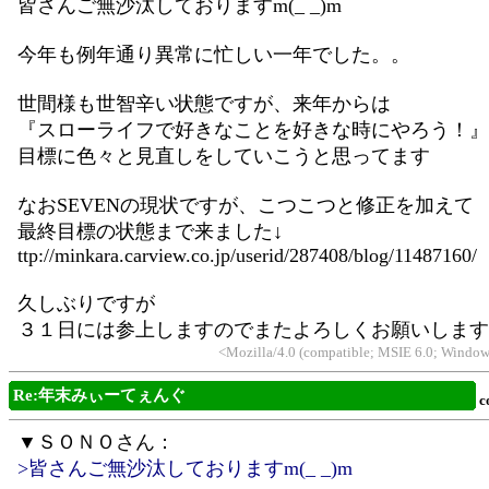
皆さんご無沙汰しておりますm(_ _)m
今年も例年通り異常に忙しい一年でした。。
世間様も世智辛い状態ですが、来年からは
『スローライフで好きなことを好きな時にやろう！』
目標に色々と見直しをしていこうと思ってます
なおSEVENの現状ですが、こつこつと修正を加えて
最終目標の状態まで来ました↓
ttp://minkara.carview.co.jp/userid/287408/blog/11487160/
久しぶりですが
３１日には参上しますのでまたよろしくお願いします
<Mozilla/4.0 (compatible; MSIE 6.0; Windows
Re:年末みぃーてぇんぐ
c
▼ＳＯＮＯさん：
>皆さんご無沙汰しておりますm(_ _)m