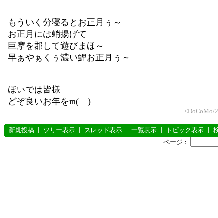
もういく分寝るとお正月ぅ～
お正月には蛸揚げて
巨摩を郡して遊びまほ～
早ぁやぁくぅ濃い鯉お正月ぅ～
ほいでは皆様
どぞ良いお年をm(__)
<DoCoMo/2.
新規投稿
┃
ツリー表示
┃
スレッド表示
┃
一覧表示
┃
トピック表示
┃
ページ：