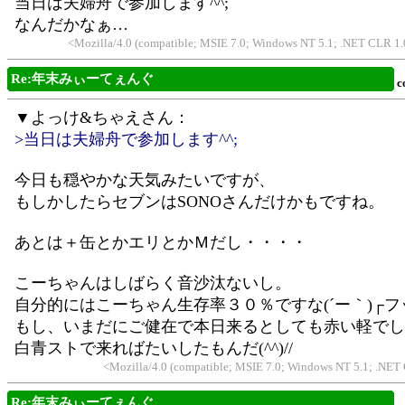
当日は夫婦舟で参加します^^;
なんだかなぁ…
<Mozilla/4.0 (compatible; MSIE 7.0; Windows NT 5.1; .NET CLR 
Re:年末みぃーてぇんぐ
c
▼よっけ&ちゃえさん：
>当日は夫婦舟で参加します^^;
今日も穏やかな天気みたいですが、
もしかしたらセブンはSONOさんだけかもですね。
あとは＋缶とかエリとかＭだし・・・・
こーちゃんはしばらく音沙汰ないし。
自分的にはこーちゃん生存率３０％ですな(´ー｀)┌フ
もし、いまだにご健在で本日来るとしても赤い軽でし
白青ストで来ればたいしたもんだ(^^)//
<Mozilla/4.0 (compatible; MSIE 7.0; Windows NT 5.1; .NET
Re:年末みぃーてぇんぐ