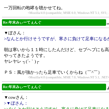
一万回転の咆哮を聴かせてね。
<Mozilla/4.0 (compatible; MSIE 6.0; Windows NT 5.1; SV1
Re:年末みぃーてぇんぐ
c
▼ぼさん：
>なんとか行けそうですが、寒さに負けて足車になる
朝は寒いから１１時にしたんだけど、セブヘブにも高
やってきたようです。
ヤレヤレ ┐(´-｀)┌
ＰＳ：風が強かったら足車でいくからね（￣^￣）
<Mozilla/4.0 (compatible; MSIE 7.0; Windows NT 5.1; .NET
Re:年末みぃーてぇんぐ
▼cowさん：
>▼ぼさん：