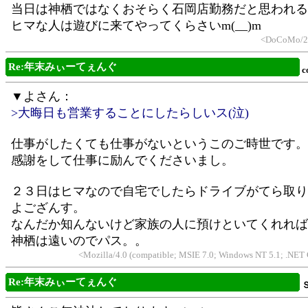
当日は神栖ではなくおそらく石岡店勤務だと思われる
ヒマな人は遊びに来てやってくらさいm(__)m
<DoCoMo/2.
Re:年末みぃーてぇんぐ
c
▼よさん：
>大晦日も営業することにしたらしいス(泣)
仕事がしたくても仕事がないというこのご時世です。
感謝をして仕事に励んでくださいまし。
２３日はヒマなので自宅でしたらドライブがてら取り
よござんす。
なんだか知んないけど家族の人に預けといてくれれば
神栖は遠いのでパス。。
<Mozilla/4.0 (compatible; MSIE 7.0; Windows NT 5.1; .NET
Re:年末みぃーてぇんぐ