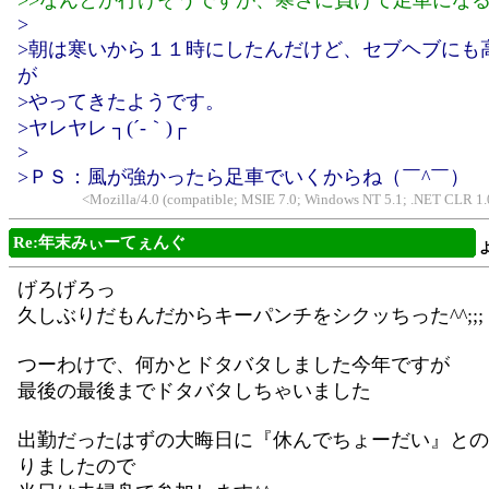
>>なんとか行けそうですが、寒さに負けて足車にな
>
>朝は寒いから１１時にしたんだけど、セブヘブにも
が
>やってきたようです。
>ヤレヤレ ┐(´-｀)┌
>
>ＰＳ：風が強かったら足車でいくからね（￣^￣）
<Mozilla/4.0 (compatible; MSIE 7.0; Windows NT 5.1; .NET CLR 
Re:年末みぃーてぇんぐ
げろげろっ
久しぶりだもんだからキーパンチをシクッちった^^;;;
つーわけで、何かとドタバタしました今年ですが
最後の最後までドタバタしちゃいました
出勤だったはずの大晦日に『休んでちょーだい』との
りましたので