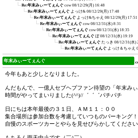
Re:年末みぃーてぇんぐ
cow
08/12/29(月) 16:48
Re:年末みぃーてぇんぐ
よっけ&
08/12/29(月) 17:48
Re:年末みぃーてぇんぐ
よっけ&ちゃえ
08/12/29(月) 17:51
Re:年末みぃーてぇんぐ
cow
08/12/31(水) 8:31
Re:年末みぃーてぇんぐ
cow
08/12/31(水) 18:35
Re:年末みぃーてぇんぐ
ぼ
08/12/31(水) 19:19
Re:年末みぃーてぇんぐ
たっき
08/12/31(水) 
Re:年末みぃーてぇんぐ
よっけ＆ちゃえ
年末みぃーてぇんぐ
c
今年もあと少しとなりました。
んだもんで、一億人セブヘブファン待望の「年末みぃ
時間がやってまいりました(^^)//゛゛゛パチパチ
日にちは本年最後の３１日、ＡＭ１１：００
集合場所は参加台数を考慮していつものパーキング！
自慢のスポーツカーとやらを見せびらかしてください
もちろん雨天中止です（￣^￣）