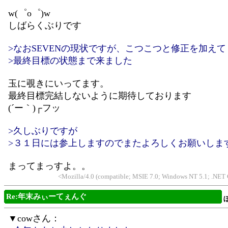
w(゜o゜)w
しばらくぶりです
>なおSEVENの現状ですが、こつこつと修正を加えて
>最終目標の状態まで来ました
玉に覗きにいってます。
最終目標完結しないように期待しております
(´ー｀)┌フッ
>久しぶりですが
>３１日には参上しますのでまたよろしくお願いしま
まってまっすよ。。
<Mozilla/4.0 (compatible; MSIE 7.0; Windows NT 5.1; .NET
Re:年末みぃーてぇんぐ
▼cowさん：