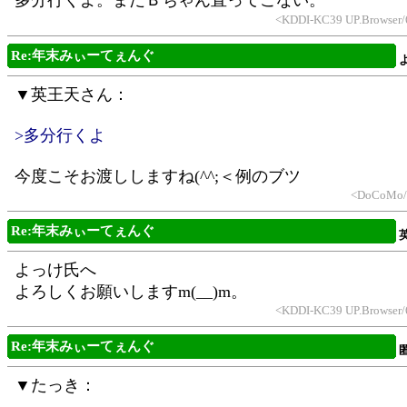
多分行くよ。まだＢちゃん直ってこない。
<KDDI-KC39 UP.Browser/6
Re:年末みぃーてぇんぐ
▼英王天さん：
>多分行くよ
今度こそお渡ししますね(^^;＜例のブツ
<DoCoMo/2
Re:年末みぃーてぇんぐ
よっけ氏へ
よろしくお願いしますm(__)m。
<KDDI-KC39 UP.Browser/6
Re:年末みぃーてぇんぐ
▼たっき：