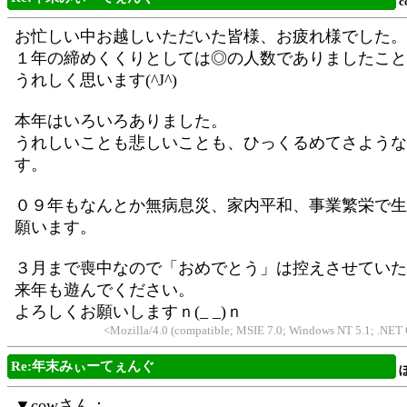
c
お忙しい中お越しいただいた皆様、お疲れ様でした。
１年の締めくくりとしては◎の人数でありましたこと
うれしく思います(^J^)
本年はいろいろありました。
うれしいことも悲しいことも、ひっくるめてさような
す。
０９年もなんとか無病息災、家内平和、事業繁栄で生
願います。
３月まで喪中なので「おめでとう」は控えさせていた
来年も遊んでください。
よろしくお願いしますｎ(_ _)ｎ
<Mozilla/4.0 (compatible; MSIE 7.0; Windows NT 5.1; .NET
Re:年末みぃーてぇんぐ
▼cowさん：