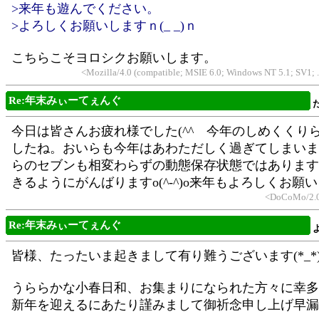
>来年も遊んでください。
>よろしくお願いしますｎ(_ _)ｎ
こちらこそヨロシクお願いします。
<Mozilla/4.0 (compatible; MSIE 6.0; Windows NT 5.1; SV1
Re:年末みぃーてぇんぐ
今日は皆さんお疲れ様でした(^^ゞ今年のしめくくり
したね。おいらも今年はあわただしく過ぎてしまいま
らのセブンも相変わらずの動態保存状態ではあります
きるようにがんばりますo(^-^)o来年もよろしくお願
<DoCoMo/2.0
Re:年末みぃーてぇんぐ
皆様、たったいま起きまして有り難うございます(*_*
うららかな小春日和、お集まりになられた方々に幸多
新年を迎えるにあたり謹みまして御祈念申し上げ早漏