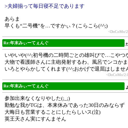
>夫婦揃って毎日寝不足であります
あらま
早くも“二号機”を…ですかぃ？(こらこら(^^;)
<DoCoMo/2.
Re:年末みぃーてぇんぐ
いやいや(^^;初号機の二時間ごとの雄叫びで…こやつ
大物で看護師さんに主砲発射するわ、風呂でンコかま
いろとやらかしてくれます(^^;おかげで退屈はしませ
<DoCoMo/2.0
Re:年末みぃーてぇんぐ
参加出来なくなりやした(;_;)
勤勉な我がTGは、本来休みであった30日のみならず
大晦日も営業することにしたらしいス(泣)
英王天さん実にすんまそん