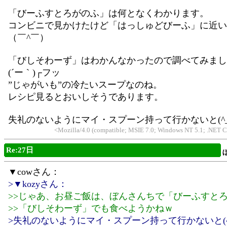
「びーふすとろがのふ」は何となくわかります。
コンビニで見かけたけど「はっしゅどびーふ」に近い
（￣^￣）
「びしそわーず」はわかんなかったので調べてみまし
(´ー｀)┌フッ
”じゃがいも”の冷たいスープなのね。
レシピ見るとおいしそうであります。
失礼のないようにマイ・スプーン持って行かないと(^_^
<Mozilla/4.0 (compatible; MSIE 7.0; Windows NT 5.1; .NET 
Re:27日
▼cowさん：
>▼kozyさん：
>>じゃあ、お昼ご飯は、ぼんさんちで「びーふすと
>>「びしそわーず」でも食べようかねｗ
>失礼のないようにマイ・スプーン持って行かないと(^_