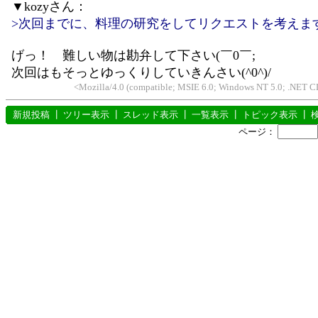
▼kozyさん：
>次回までに、料理の研究をしてリクエストを考えま
げっ！ 難しい物は勘弁して下さい(￣0￣;
次回はもそっとゆっくりしていきんさい(^0^)/
<Mozilla/4.0 (compatible; MSIE 6.0; Windows NT 5.0; .NET 
新規投稿
┃
ツリー表示
┃
スレッド表示
┃
一覧表示
┃
トピック表示
┃
ページ：