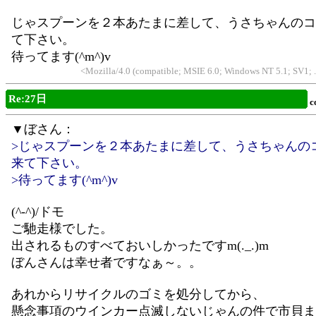
じゃスプーンを２本あたまに差して、うさちゃんのコ
て下さい。
待ってます(^m^)v
<Mozilla/4.0 (compatible; MSIE 6.0; Windows NT 5.1; SV1
Re:27日
c
▼ぼさん：
>じゃスプーンを２本あたまに差して、うさちゃんの
来て下さい。
>待ってます(^m^)v
(^-^)/ドモ
ご馳走様でした。
出されるものすべておいしかったですm(._.)m
ぼんさんは幸せ者ですなぁ～。。
あれからリサイクルのゴミを処分してから、
懸念事項のウインカー点滅しないじゃんの件で市貝ま