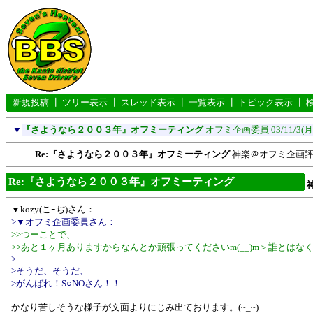
新規投稿
┃
ツリー表示
┃
スレッド表示
┃
一覧表示
┃
トピック表示
┃
▼
『さようなら２００３年』オフミーティング
オフミ企画委員
03/11/3(月
Re:『さようなら２００３年』オフミーティング
神楽＠オフミ企画
Re:『さようなら２００３年』オフミーティング
▼kozy(こｰぢ)さん：
>▼オフミ企画委員さん：
>>つーことで、
>>あと１ヶ月ありますからなんとか頑張ってくださいm(__)m＞誰とはなく(
>
>そうだ、そうだ、
>がんばれ！S○NOさん！！
かなり苦しそうな様子が文面よりにじみ出ております。(~_~)