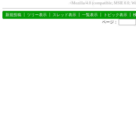
<Mozilla/4.0 (compatible; MSIE 6.0; W
新規投稿
┃
ツリー表示
┃
スレッド表示
┃
一覧表示
┃
トピック表示
┃
ページ：