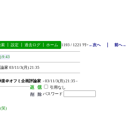
｜
検索
┃
設定
┃
過去ログ
┃
ホーム
1193 / 1221 ﾂﾘｰ
←次へ
前へ→
) 9:43
評論家
03/11/3(月) 21:35
神楽＠オフミ企画評論家
- 03/11/3(月) 21:35 -
引用なし
パスワード
笑)