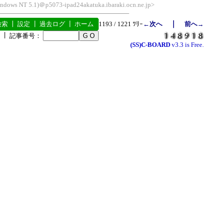
indows NT 5.1)＠p5073-ipad24akatuka.ibaraki.ocn.ne.jp>
｜
検索
┃
設定
┃
過去ログ
┃
ホーム
1193 / 1221 ﾂﾘｰ
←次へ
前へ→
┃
記事番号：
(SS)C-BOARD
v3.3 is Free.