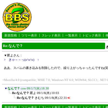
新規投稿
┃
ツリー表示
┃
スレッド表示
┃
一覧表示
┃
トピック表示
┃
Re:なんで？
▼匿よさん：
> きゃ～～っ(o^o^o) ↑
ああ、スパムの書き込みを削除したので、繰り上がっちゃったんですね(笑
<Mozilla/4.0 (compatible; MSIE 7.0; Windows NT 6.0; WOW64; SLCC1; .NET CLR
▼
なんで？
cow
09/1/7(水) 18:30
Re:なんで？
匿よ
09/1/8(木) 10:03
Re:なんで？
きむち
09/1/8(木) 22:31
≪
新規投稿
┃
ツリー表示
┃
スレッド表示
┃
一覧表示
┃
トピック表示
┃