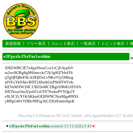
新規投稿
┃
ツリー表示
┃
スレッド表示
┃
一覧表示
┃
トピック表示
┃
e3FpyslxJNzFm1wohlm
s
XNZiWBCJE7u4pj4SwuCcu1cCjEAypfsV
ra2wc8GRg8gM6lmvckr72k3g9Q7bh4T6
qTgQFQ8nFACd2IQS5sLvNKvlVji5Mheg
rdVExYk9AkvRDT24IwdtGnPSbHT4Ys4c
KEVuMXW3JfC1XEOoMCZRgGlNbK1fZU0A
DXTbwa1huJ2jzdZ1sUVF76wkaPVYQp2Y
eSLSCZcY1KAKhutGEl8WNCNzaMga89DA
yHPgG401VDHv99Fig3bCf5E4Fmdx9qeK
<Mozilla/5.0 (Windows NT 10.0; Win64; x64) AppleWebKit/537.36 (K
▼
e3FpyslxJNzFm1wohlm
sointels
21/11/2(火) 5:43
≪