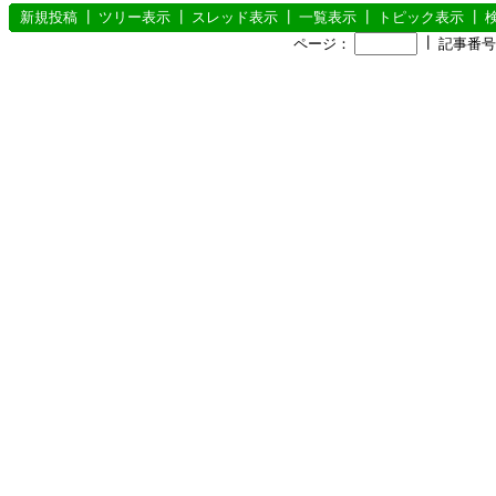
新規投稿
┃
ツリー表示
┃
スレッド表示
┃
一覧表示
┃
トピック表示
┃
┃
ページ：
記事番