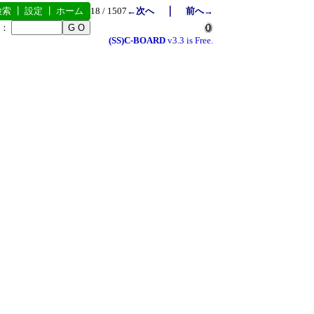
｜
検索
┃
設定
┃
ホーム
18 / 1507
←次へ
前へ→
号：
(SS)C-BOARD
v3.3 is Free.