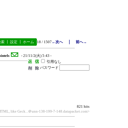
｜
検索
┃
設定
┃
ホーム
18 / 1507
←次へ
前へ→
ointels
- 21/11/2(火) 5:43 -
引用なし
パスワード
821 hits
HTML, like Geck...＠unn-138-199-7-148.datapacket.com>