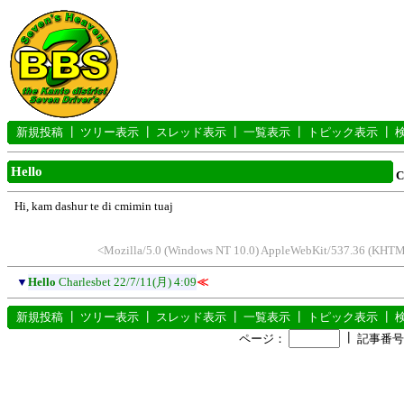
新規投稿
┃
ツリー表示
┃
スレッド表示
┃
一覧表示
┃
トピック表示
┃
Hello
C
Hi, kam dashur te di cmimin tuaj
<Mozilla/5.0 (Windows NT 10.0) AppleWebKit/537.36 (KHTML
▼
Hello
Charlesbet
22/7/11(月) 4:09
≪
新規投稿
┃
ツリー表示
┃
スレッド表示
┃
一覧表示
┃
トピック表示
┃
┃
ページ：
記事番