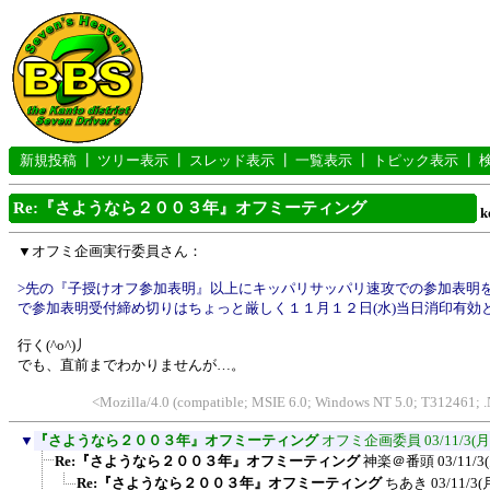
新規投稿
┃
ツリー表示
┃
スレッド表示
┃
一覧表示
┃
トピック表示
┃
Re:『さようなら２００３年』オフミーティング
k
▼オフミ企画実行委員さん：
>先の『子授けオフ参加表明』以上にキッパリサッパリ速攻での参加表明
で参加表明受付締め切りはちょっと厳しく１１月１２日(水)当日消印有効とし
行く(^o^)丿
でも、直前までわかりませんが…。
<Mozilla/4.0 (compatible; MSIE 6.0; Windows NT 5.0; T312461;
▼
『さようなら２００３年』オフミーティング
オフミ企画委員
03/11/3(月
Re:『さようなら２００３年』オフミーティング
神楽＠番頭
03/11/3
Re:『さようなら２００３年』オフミーティング
ちあき
03/11/3(