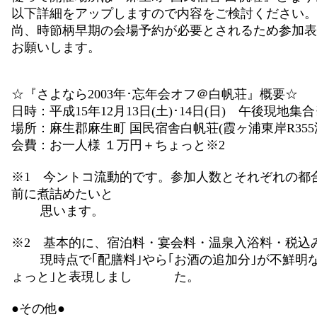
以下詳細をアップしますので内容をご検討ください。
尚、時節柄早期の会場予約が必要とされるため参加表
お願いします。
☆『さよなら2003年･忘年会オフ＠白帆荘』概要☆
日時：平成15年12月13日(土)･14日(日) 午後現地集合
場所：麻生郡麻生町 国民宿舎白帆荘(霞ヶ浦東岸R355
会費：お一人様 １万円＋ちょっと※2
※1 今ントコ流動的です。参加人数とそれぞれの都
前に煮詰めたいと
思います。
※2 基本的に、宿泊料・宴会料・温泉入浴料・税込
現時点で｢配膳料｣やら｢お酒の追加分｣が不鮮明な
ょっと｣と表現しまし た。
●その他●