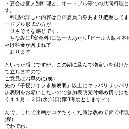
・宴会は個人別料理と、オードブル等での共同料理と
す。
料理の詳しい内容は企画委員自身あまり把握してませ
ードブル形式の方が
良さそうな感じです。
ちなみに｢宴会料｣には一人あたり｢ビール大瓶４本
ゃけ料金が含まれて
おります。
といった感じですが、この期に及んで物言いを付けた
て立ちますので
ご意見はお早めに(笑)
先の『子授けオフ参加表明』以上にキッパリサッパリ
加表明をお願いしたいので参加表明受付締め切りはち
く１１月１２日(水)当日消印有効とします(^^)
んで、これで企画がコケちゃった時は改めて皆で相談
(爆)
でわでわ。