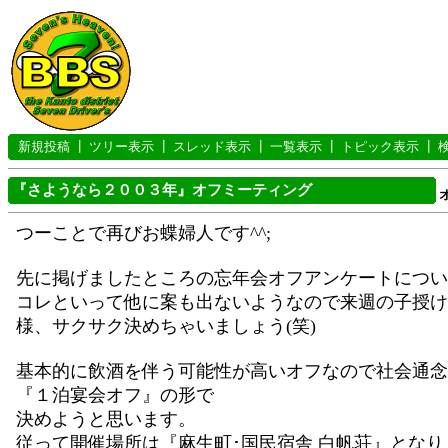
新規投稿
┃
ツリー表示
┃
スレッド表示
┃
一覧表示
┃
トピック表示
┃
『さようなら２００３年』オフミーティング
つーことで再びお蝶婦人です^^;
先に掲げましたところの忘年会オフアンケートについ
コレといって他に案も出ないようなので来週の子授け
様、サクサク決めちゃいましょう(笑)
基本的に飲酒を伴う可能性が高いオフなので社会通念
『１泊宴会オフ』の形で
決めようと思います。
従って開催場所は『麻生町･国民宿舎 白帆荘』となり